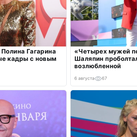
 Полина Гагарина
«Четырех мужей п
ые кадры с новым
Шаляпин проболтал
возлюбленной
6 августа
67