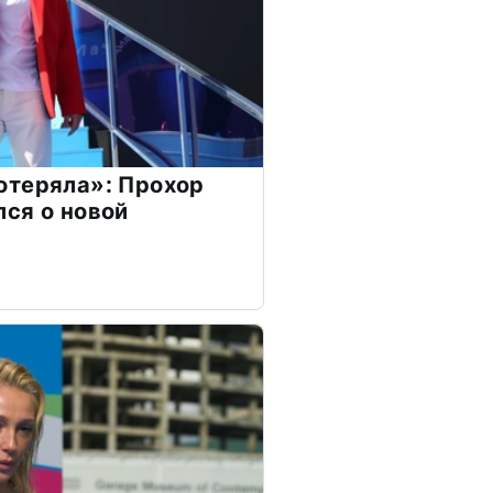
отеряла»: Прохор
ся о новой