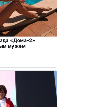
везда «Дома-2»
дым мужем