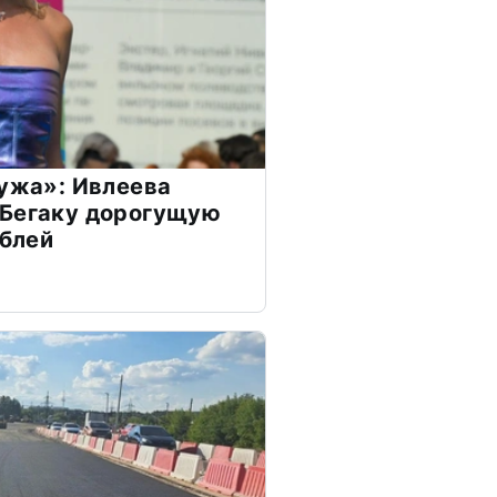
мужа»: Ивлеева
 Бегаку дорогущую
ублей