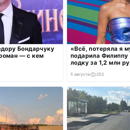
едору Бондарчуку
«Всё, потеряла я 
роман — с кем
подарила Филиппу
лодку за 1,2 млн р
5 августа
252