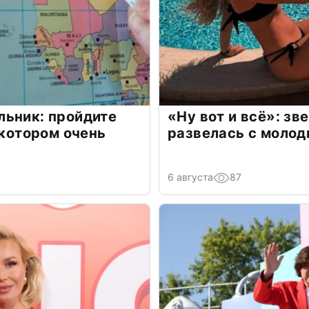
льник: пройдите
«Ну вот и всё»: з
 котором очень
развелась с моло
6 августа
87