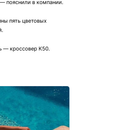
 — пояснили в компании.
пны пять цветовых
й.
ь — кроссовер K50.