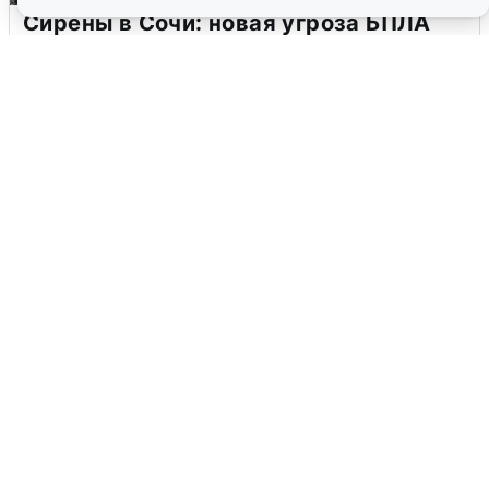
Сирены в Сочи: новая угроза БПЛА
6 августа
0
В Воронеже прогремели взрывы
после сигнала тревоги