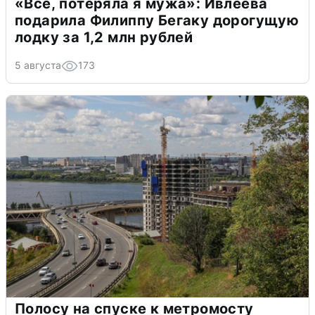
«Всё, потеряла я мужа»: Ивлеева
подарила Филиппу Бегаку дорогущую
лодку за 1,2 млн рублей
5 августа
173
Полосу на спуске к метромосту