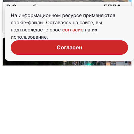
В Сочи объявили угрозу атаки БПЛА и
закрыли пляжи
На информационном ресурсе применяются
cookie-файлы. Оставаясь на сайте, вы
6 августа
0
подтверждаете свое
согласие
на их
использование.
Согласен
Опубликована карта отключений