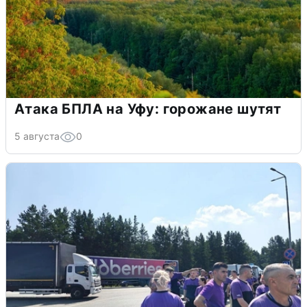
Атака БПЛА на Уфу: горожане шутят
5 августа
0