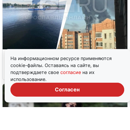
Ночная атака БПЛА на Ярославль:
На информационном ресурсе применяются
попадания и последствия
cookie-файлы. Оставаясь на сайте, вы
подтверждаете свое
согласие
на их
6 августа
0
использование.
Согласен