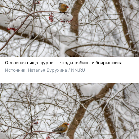
Основная пища щуров — ягоды рябины и боярышника
Источник: 
Наталья Бурухина / NN.RU